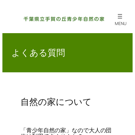
内
容
を
ス
キ
ッ
よくある質問
プ
自然の家について
「青少年自然の家」なので大人の団