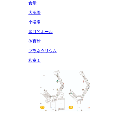
食堂
大浴場
小浴場
多目的ホール
体育館
プラネタリウム
和室１
和室３・４
IT室
創作室１
創作室２
グラウンド
野外炊飯場
営火場