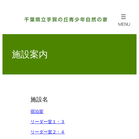
内
容
を
ス
キ
ッ
施設案内
プ
施設名
宿泊室
リーダー室１・３
リーダー室２・４