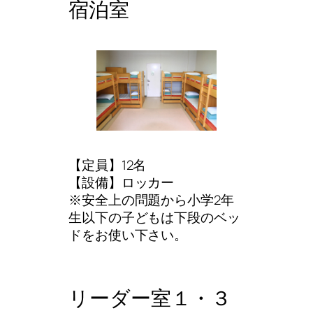
宿泊室
ベランダ
ピロティ
中庭
【定員】12名
【設備】ロッカー
※安全上の問題から小学2年
生以下の子どもは下段のベッ
ドをお使い下さい。
リーダー室１・３