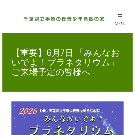
内
容
を
ス
キ
ッ
【重要】6月7日 「みんなお
プ
いでよ！プラネタリウム」
ご来場予定の皆様へ