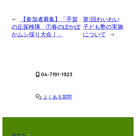
←
【参加者募集】「手賀
第1回わいわい
の丘探検隊 ①春のぽかぽ
子ども塾の実施
かムシ採り大会！」
について
→
04-7191-1923
よくある質問
ホーム
>