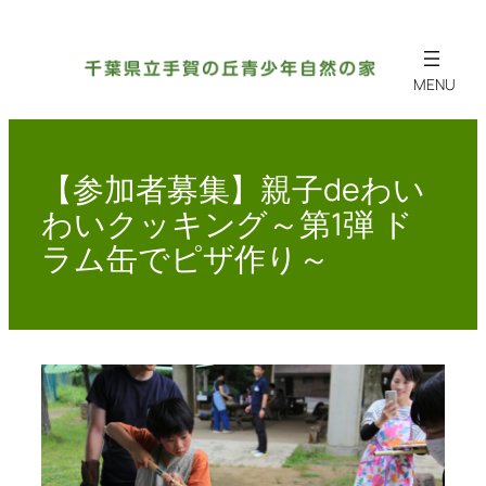
内
容
を
ス
キ
ッ
【参加者募集】親子deわい
プ
わいクッキング～第1弾 ド
ラム缶でピザ作り～