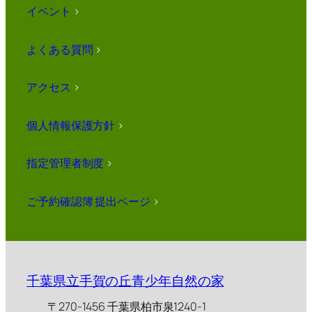
イベント
>
よくある質問
>
アクセス
>
個人情報保護方針
>
指定管理者制度
>
ご予約確認簿 提出ページ
>
千葉県立手賀の丘青少年自然の家
〒270-1456 千葉県柏市泉1240-1