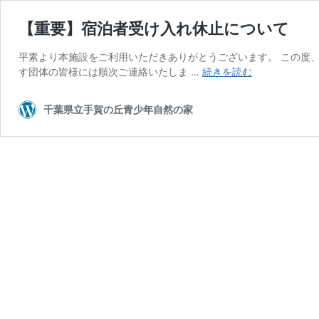
【重要】宿泊者受け入れ休止について
平素より本施設をご利用いただきありがとうございます。 この度
【重
す団体の皆様には順次ご連絡いたしま …
続きを読む
要】
宿
千葉県立手賀の丘青少年自然の家
泊
者
受
け
入
れ
休
止
に
つ
い
て